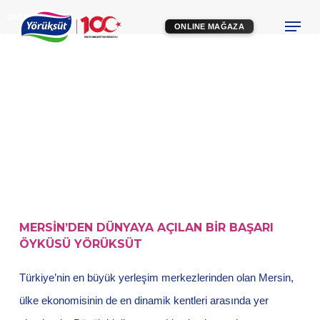
Skip
Menu
ONLINE MAĞAZA
ONLINE MAĞAZA
to
Close
main
Menu
content
MERSİN’DEN DÜNYAYA AÇILAN BİR BAŞARI
ÖYKÜSÜ YÖRÜKSÜT
Türkiye’nin en büyük yerleşim merkezlerinden olan Mersin,
ülke ekonomisinin de en dinamik kentleri arasında yer