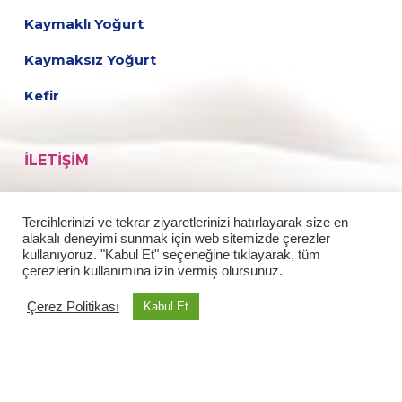
Kaymaklı Yoğurt
Kaymaksız Yoğurt
Kefir
İLETIŞIM
Fabrika
Tercihlerinizi ve tekrar ziyaretlerinizi hatırlayarak size en
Medya
alakalı deneyimi sunmak için web sitemizde çerezler
kullanıyoruz. "Kabul Et" seçeneğine tıklayarak, tüm
çerezlerin kullanımına izin vermiş olursunuz.
Tariflerimiz
Çerez Politikası
Kabul Et
Kariyer