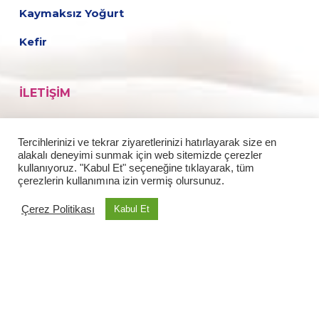
Kaymaksız Yoğurt
Kefir
İLETIŞIM
Fabrika
Tercihlerinizi ve tekrar ziyaretlerinizi hatırlayarak size en
Medya
alakalı deneyimi sunmak için web sitemizde çerezler
kullanıyoruz. "Kabul Et" seçeneğine tıklayarak, tüm
çerezlerin kullanımına izin vermiş olursunuz.
Tariflerimiz
Çerez Politikası
Kabul Et
Kariyer
twitter
facebook
instagram