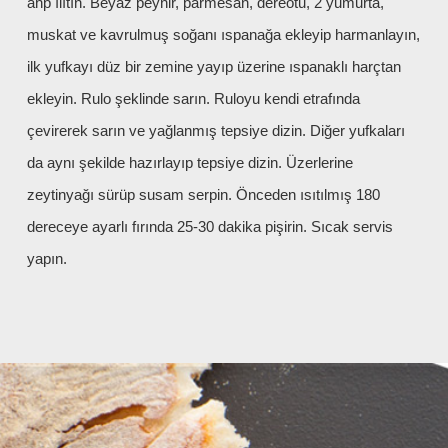
ahp ılıtın. Beyaz peynir, parmesan, dereotu, 2 yumurta,
muskat ve kavrulmuş soğanı ıspanağa ekleyip harmanlayın,
ilk yufkayı düz bir zemine yayıp üzerine ıspanaklı harçtan
ekleyin. Rulo şeklinde sarın. Ruloyu kendi etrafında
çevirerek sarın ve yağlanmış tepsiye dizin. Diğer yufkaları
da aynı şekilde hazırlayıp tepsiye dizin. Üzerlerine
zeytinyağı sürüp susam serpin. Önceden ısıtılmış 180
dereceye ayarlı fırında 25-30 dakika pişirin. Sıcak servis
yapın.