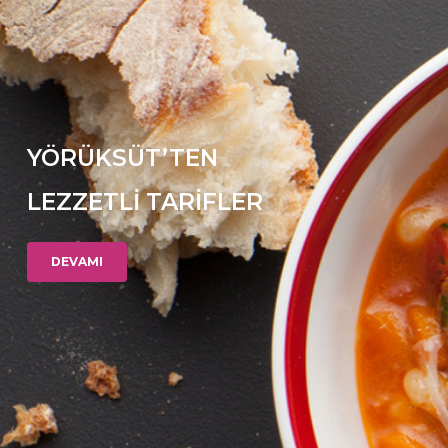
YÖRÜKSÜT’TEN
LEZZETLİ TARİFLER
DEVAMI