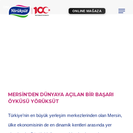
Skip
Menu
ONLINE MAĞAZA
ONLINE MAĞAZA
to
Close
main
Menu
content
MERSİN’DEN DÜNYAYA AÇILAN BİR BAŞARI
ÖYKÜSÜ YÖRÜKSÜT
Türkiye’nin en büyük yerleşim merkezlerinden olan Mersin,
ülke ekonomisinin de en dinamik kentleri arasında yer