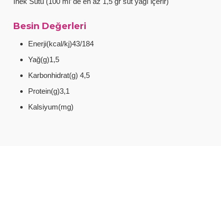
İnek Sütü (100 ml’ de en az 1,5 gr süt yağı içerir)
Besin Değerleri
Enerji(kcal/kj)43/184
Yağ(g)1,5
Karbonhidrat(g) 4,5
Protein(g)3,1
Kalsiyum(mg)