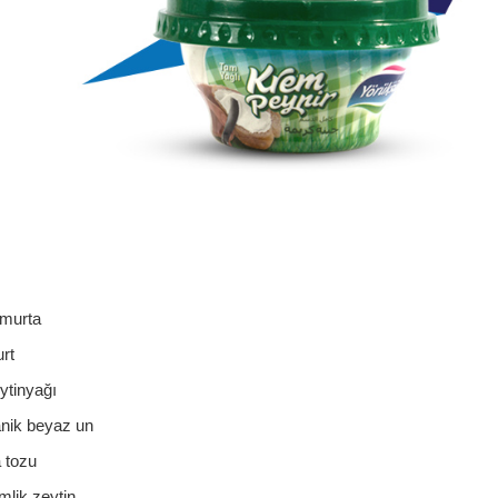
umurta
rt
ytinyağı
anik beyaz un
 tozu
mlik zeytin