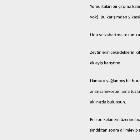
Yumurtaları bir çırpma kabı
yok). Bu karışımdan 2 kaşık
Unu ve kabartma tozunu ayr
Zeytinlerin çekirdeklerini 
ekleyip karıştırın.
Hamuru yağlanmış bir borca
anımsamıyorum ama tuzlu ham
aklınızda bulunsun.
En son kekinizin üzerine bo
Ilındıktan sonra dilimleyip 