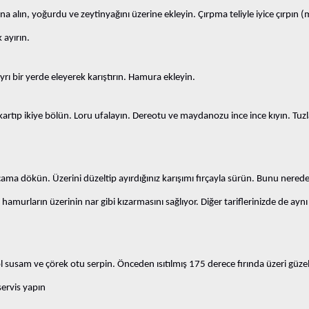
na alın, yoğurdu ve zeytinyağını üzerine ekleyin. Çırpma teliyle iyice çırpın
 ayırın.
ı bir yerde eleyerek karıştırın. Hamura ekleyin.
çıkartıp ikiye bölün. Loru ufalayın. Dereotu ve maydanozu ince ince kıyın. T
ma dökün. Üzerini düzeltip ayırdığınız karışımı fırçayla sürün. Bunu nered
urların üzerinin nar gibi kızarmasını sağlıyor. Diğer tariflerinizde de aynı
l susam ve çörek otu serpin. Önceden ısıtılmış 175 derece fırında üzeri güzel
servis yapın