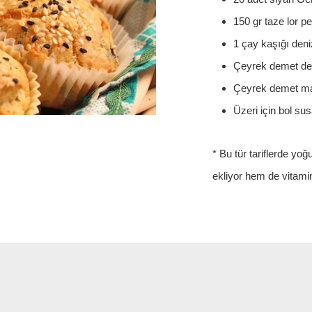
150 gr taze lor pe
1 çay kaşığı deni
Çeyrek demet de
Çeyrek demet m
Üzeri için bol su
* Bu tür tariflerde y
ekliyor hem de vitami