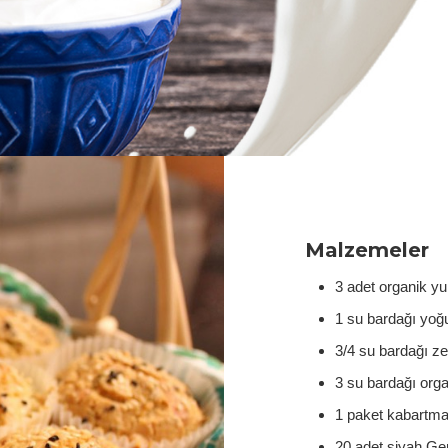
Malzemeler
3 adet organik y
1 su bardağı yoğu
3/4 su bardağı ze
3 su bardağı org
1 paket kabartma
20 adet siyah Ge