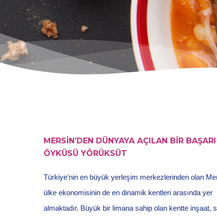
MERSİN’DEN DÜNYAYA AÇILAN BİR BAŞARI
ÖYKÜSÜ YÖRÜKSÜT
Türkiye’nin en büyük yerleşim merkezlerinden olan Mer
ülke ekonomisinin de en dinamik kentleri arasında yer
almaktadır. Büyük bir limana sahip olan kentte inşaat, 