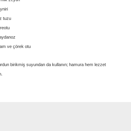
yniri
z tuzu
reotu
aydanoz
sam ve çörek otu
oğurdun birikmiş suyundan da kullanın; hamura hem lezzet
n.