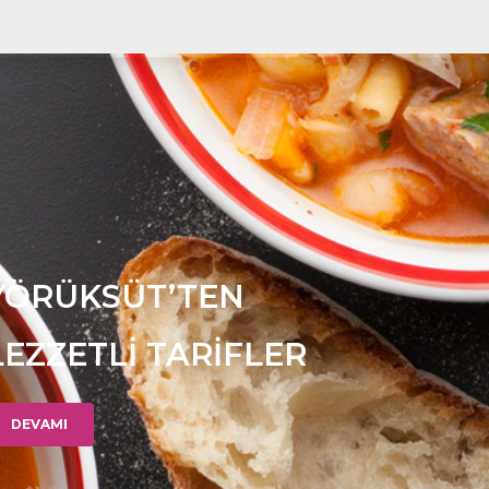
YÖRÜKSÜT’TEN
LEZZETLİ TARİFLER
DEVAMI